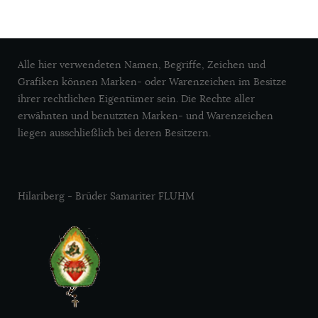
Alle hier verwendeten Namen, Begriffe, Zeichen und
Grafiken können Marken- oder Warenzeichen im Besitze
ihrer rechtlichen Eigentümer sein. Die Rechte aller
erwähnten und benutzten Marken- und Warenzeichen
liegen ausschließlich bei deren Besitzern.
Hilariberg - Brüder Samariter FLUHM