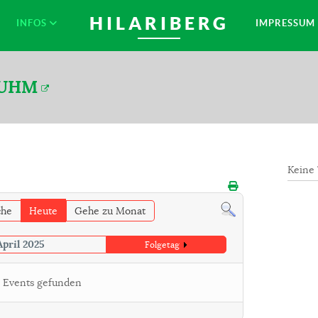
HILARIBERG
INFOS
IMPRESSUM
LUHM
Keine
che
Heute
Gehe zu Monat
April 2025
Folgetag
 Events gefunden