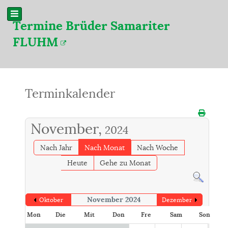
Termine Brüder Samariter
FLUHM
Terminkalender
November,
2024
Nach Jahr
Nach Monat
Nach Woche
Heute
Gehe zu Monat
November 2024
Oktober
Dezember
Mon
Die
Mit
Don
Fre
Sam
Son